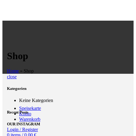
Shop
Home
»
Shop
close
Kategorien
Keine Kategorien
Speisekarte
Recent Posts
Konto
Warenkorb
OUR INSTAGRAM
Login / Register
0
items
/
0,00
€